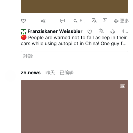
點讚
分享
1
697
更多
Franziskaner Weissbier
4 個月前
People are warned not to fall asleep in their
cars while using autopilot in China!
One guy fell
asleep and his car drove into a construction
site recently. He’s fine, but such accidents are
increasing in frequency.
(
x.com/mylordbebo/status/2038192616936747
zh.news
昨天
已编辑
293
Join us (
Join group chat on Telegram
|
@MyLordBebo