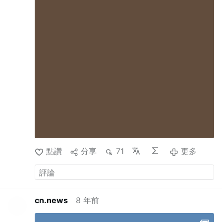
位，否则这些人原本可能需要等待数十年。通过拉
拢其中一部分人，他瓦解了他们作为一个整体采取
行动的能力。”
“索达利西奥”调查
关于“索达利西奥”
事件，作为记者帕奥拉·乌加兹和佩德罗·萨利纳斯好
友的隆卡利奥洛表示，普雷沃斯特成了他们的“新闻
编辑”，负责指导信息的收集和整理工作，这些信息
随后被送往罗马。 乌加兹和萨利纳斯是“索达利西
奥”的反对者——该组织表面上是一个传统天主教神
职兄弟会，实则由同性恋者领导，现已解散。
隆卡
利奥洛描述了这些材料如何传到方济各手中的过
程：“他们甚至会精心挑选通过教廷大使馆发送材料
的日子，并核查当天负责处理邮件的人员，因为有
些人可以托付，而另一些人则最好避开。这一整套
近乎间谍行动的运作，持续向教宗方济各输送着情
报。”
隆卡利奥洛补充道，这些预防措施反映了“索
點讚
分享
71
更多
达利西奥成员在梵蒂冈有同伙和朋友”这一信念。
据隆卡利奥洛称，普雷沃斯特还安排了方济各接见
帕奥拉·乌加兹，并将此次接见称为“一种保护的象
征”。“与教宗合影意味着：‘教宗站在我们这一边。’”
他还补充说，利奥十四世今天接见记者加雷思·戈尔
cn.news
8 年前
——一位撰写过反对“天主事业”书籍的作者——也
是遵循“同样的逻辑”。
此外，隆卡利奥洛指出，普