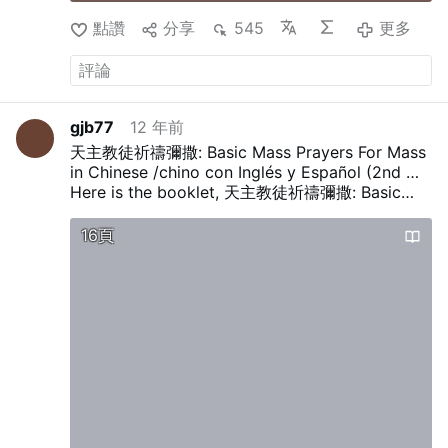
點讚
分享
545
更多
gjb77
12 年前
天主教徒祈禱彌撒: Basic Mass Prayers For Mass
in Chinese /chino con Inglés y Español (2nd …
Here is the booklet, 天主教徒祈禱彌撒: Basic
Mass Prayers For the Novus Ordo Mass: /
Oraciones básicas Masa Para el Ordo Misa
16頁
Novus: How to pray them in Chinese / Cómo
orar ellos en chino (2nd basic edition) . This
edition only has the Chinese Charactures and
there pin yin pronunciation for learners of the
Chinese language. This one has Spanish. Free
Basic Mass booklet with English and Spanish/
Folleto gratuito Misa básico con Inglés y
Español