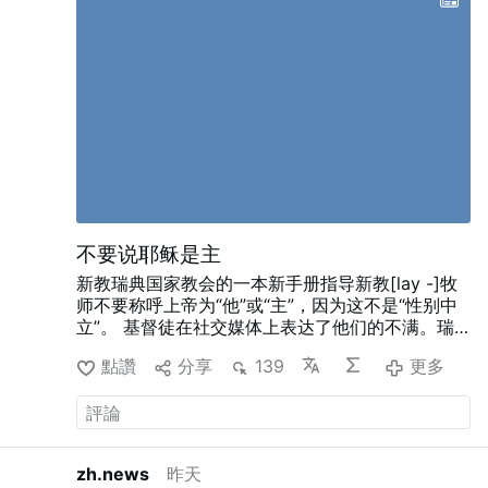
雷沃斯特甚至对亲近的同事也隐瞒了自己的行动，
他回忆道，佩德罗·萨利纳斯“曾公开对普雷沃斯特
大为光火，因为普雷沃斯特表面上看似无所作为，
实际上却在幕后暗中运作。” …
更多
不要说耶稣是主
新教瑞典国家教会的一本新手册指导新教[lay -]牧
师不要称呼上帝为“他”或“主”，因为这不是“性别中
立”。
基督徒在社交媒体上表达了他们的不满。瑞
典记者Peter Imanuelsen在推特上写道:“这种疯狂
點讚
分享
139
更多
正在失控。”
德安德烈·贾马尔(DeAndre Jamal)怀
疑，同样的新教徒“毫无疑问地称主是安拉”。（安
拉（Allāh），是伊斯兰教经典《古兰经》中对宇宙
最高的独一实在、应受崇拜的主宰名称。）
Picture: © Mikko Roininen / Scouterna,
CC BY-
zh.news
昨天
NC-ND
,
#newsGxpegnyknd