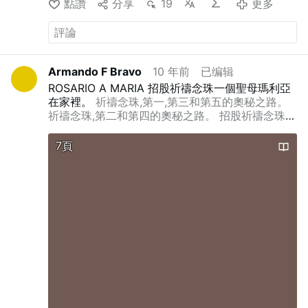
點讚
分享
19
更多
X.com上宣布了这一消息。
弥撒将于每月最后一个
撒但的權下，没有人歡迎真神的到來，世界都驅逐
星期日下午3点举行。
罗霍神父承诺，这“仅仅是个
光的存在，真神來到人間作工怎能不被這個邪惡的
开始”：“教区正在探索一条前行之路，以满足信众
時代弃絶呢？當初主耶穌顯現作工時遭到整個猶太
的需求。”
他补充道，未来几周至数月内，教区其
宗教界與羅馬政府的逼迫、定罪，但無論他們怎麽
他神父也将学习主持罗马礼弥撒。
圣安吉洛市圣玛
殘酷迫害、竭力攔阻，主耶穌的福音還是浩浩蕩蕩
Armando F Bravo
10 年前
已编辑
格丽特·苏格兰教堂现有的每周传统拉丁弥撒将照常
地擴展開來，這完全證明「自古真道受逼迫」「出
ROSARIO A MARIA
招股祈禱念珠一個聖母瑪利亞
举行，不受影响。
人工智能翻译
于神的必興旺」。因此，越是受到撒但政權與宗教
在家裡。
祈禱念珠,第一,第三和第五的奧秘之路。
界瘋狂定罪的越應該尋求考察，看看這道有没有聖
祈禱念珠,第二和第四的奧秘之路。
招股祈禱念珠一
靈作工，是不是出于神的，這才是考察真道該有的
個聖母瑪利亞在家裡
念珠神瑪麗,母親
智慧。
如今，全能神教會公開見證主耶穌已經回來
了，就是末後
基督
全能神，我們看到中共政府與宗
7頁
教界牧師長老都在定罪全能神就不尋求考察，這是
不是極容易錯失迎接主再來的機會呢？全能神自
1991年顯現作工以來，一直遭到中共無神論政府和
宗教界的瘋狂定罪與迫害，這完全應驗了主耶穌的
預言：「
因為人子在他降臨的日子，好像閃電從天
這邊一閃直照到天那邊。只是他必須先受許多苦，
…
更多