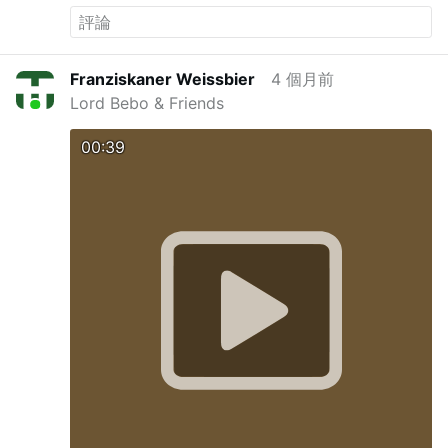
以及《西部往事》等著名电影原声带中担任吉他演
奏。
他的葬礼最初获准在罗马的“艺术家教堂”——
蒙特桑托圣玛利亚教堂举行。
然而在他去世后，意
大利大东方会披露，达马里奥曾在共济会内担任过
Franziskaner Weissbier
4 個月前
重要职务。他曾创立了一个罗马分会，创作了该组
Lord Bebo & Friends
织的官方会歌，并担任过多个高级职位。
据称，教
会官员在批准葬礼时并不知晓他参与共济会的事
实。
消息曝光后，该大教堂的主任司铎安东尼奥·斯
00:39
塔利亚诺总主教将此事上报给雷纳枢机。经与罗马
教区法律办公室协商后，雷纳枢机拒绝批准举行葬
礼。
取而代之的是，由一名神父主持了一场私人家
庭祈祷仪式，未举行正式的礼仪庆典。
人工智能翻
译