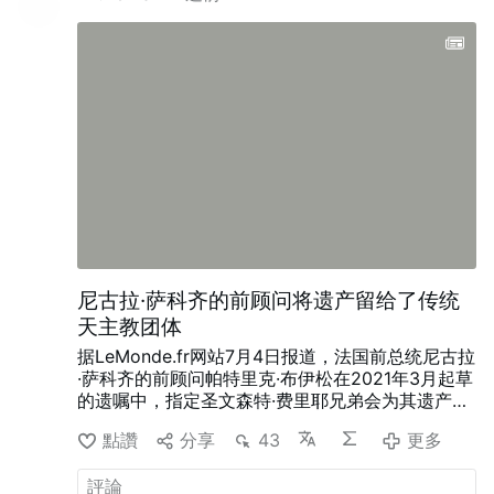
許。
如果我們平時趕時間上班，那我們可以在等公
交車時，把心安靜在主的面前禱告，或者坐在公交
車上，或者在公司上班時，都可以在心裡跟主禱
告，不守形式或規條，只求達到與主親近，心不遠
離主的果效；還有，在聚會中禱告時，不求要禱告
得好讓人高看，也不在乎別人怎麼看自己，只求安
靜在主前跟主交心，接受聖靈的感動，這樣的禱告
就不是在走過程，而會達到好的果效，神也會垂
聽。
「
什麼是真實的禱告呢？就是和神說心裡話，
摸著神的心意和神交通，在神話上與神交通，感覺
和神特別近，覺得神就在你的面前，覺得有話跟神
說，心裡特別亮堂，感覺神特別可愛，你就特別受
激勵，弟兄姊妹聽了有享受，就覺得你說的話是他
尼古拉·萨科齐的前顾问将遗产留给了传统
的心裡話，是他要說的話，你所說就代替他要說
天主教团体
的，這是真實的禱告。當你有真實的禱告之後，心
裡就得平安，心裡就有享受，愛神的勁就能起來，
据LeMonde.fr网站7月4日报道，法国前总统尼古拉
覺得愛神是人生最有價值、最有意義的事，這證明
·萨科齐的前顾问帕特里克·布伊松在2021年3月起草
你的禱告達到果效了。
」
「
禱告時得有一顆安靜在
的遗嘱中，指定圣文森特·费里耶兄弟会为其遗产的
神面前的心，有一顆真誠的心，是和神有真實的交
唯一受益人。该修会遵循传统的多明我会礼仪。
布
點讚
分享
43
更多
通、禱告，不是要你說好聽的話來欺哄神。禱告圍
伊松于2023年12月26日去世，享年74岁。他不仅
繞神現在要作成的，願神多開啟光照你，將自己的
遗赠了个人资产，还留下一批庞大的政治档案，包
實際情形與難處帶到神面前禱告，包括和神立的心
括他在爱丽舍宫任职期间的手稿、笔记、信件、数