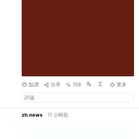
了一篇格外热情的致敬文章。她称其教宗任期为“一
种新型的领导方式，一种新的教会存在方式”。此
外，她还赞扬了“教会中迫切需要的改革”。
尼尔马
利尼修女明确将方济各与伊斯兰教的互动视为其教
宗任期内的成就之一：“教宗方济各的诸多‘第一’之
一，就是他在宗教间对话方面——特别是与穆斯林
的对话——所取得的重大进展。”
支持女性晋铎、
支持同性恋
帕特里夏·穆雷修女（I.B.V.M.，洛雷托
修女会）可能是这份名单中最能揭示深意的人选。
她曾任极端自由派的“国际总会长联盟”（UISG）执
行秘书。她一直是方济各关于在女性修会生活中践
行“共议制”这一愿景的杰出倡导者。
在默里任职期
间，UISG与联合国、气候倡导组织、移民事务以及
點讚
分享
156
更多
支持堕胎的“可持续发展目标”开展了广泛合作。
在
2021年的一次关于共议制的会议上，默里修女表
示：“如果梵蒂冈的共议制进程要取得成功，就不能
压制关于女性晋铎和女性执事等敏感话题的讨论。”
在2023年10月梵蒂冈主教会议简报会上，穆雷被直
zh.news
11 小時前
接问及同性恋问题。她回答道：“感谢您的提问。我
认为在许多讨论小组中——即便不是全部——关于
个人和集体所遭受的伤害与创伤的问题，都已得到
处理并被倾听…… 大家还讨论了如何在某种意义上