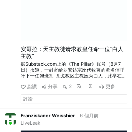
象征性地表达这种伤害。有人表示，仅仅说声‘对不
起’…
更多
安哥拉：天主教徒请求教皇任命一位“白人
主教”
据Substack.com上的《The Pillar》账号（8月7
日）报道，一封寄给罗安达宗座代牧署的匿名信呼
吁下一任姆班扎-孔戈教区主教应为白人，此举在安
哥拉教会内引发了一场不同寻常的争议。
信件作者
點讚
分享
2
更多
认为，在三位安哥拉籍主教的领导下，这一历史悠
久的教区发展不足，但同时坚称这一要求并非出于
种族动机。姆班扎-孔戈教区驳斥了该信件代表其信
众立场的说法。
安哥拉天主教评论员保罗·维亚纳认
为，这场争议实际上可能源于对维森特·卡洛斯·基亚
Franziskaner Weissbier
6 個月前
齐库主教的不满——由于健康问题，他长期未能履
LiveLeak
职——以及围绕其最终继任者的争夺。
维亚纳认
为，这封信的意图可能是为了阻挠罗安达辅理主教