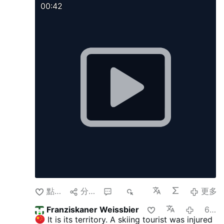
安东尼奥·隆吉基·本圭的可能任命。
这一争议在姆
00:42
班扎-孔戈尤为引人注目，这里是安哥拉基督教的发
源地，也是被视为撒哈拉以南非洲首位黑人天主教
主教的孔戈的恩里克的故乡。
该信的作者至今仍不
为人所知。维亚纳认为，信中使用的语言以及对教
会事务的了解程度表明，可能有一位神父——或是
一群神父——参与了此事。
人工智能翻译
點讚
分享
1
1K
更多
Franziskaner Weissbier
6 個月前
It is its territory. A skiing tourist was injured