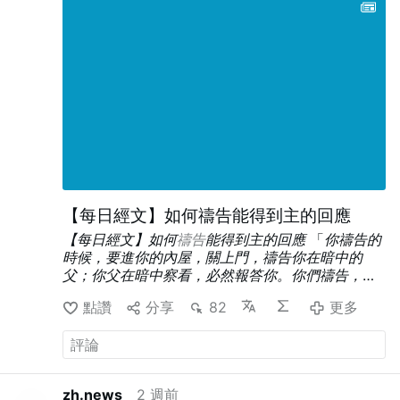
之前，联邦政府为了加强对伊斯兰饮食和习俗的尊
重，以及在公众场合穿着罩袍和面纱而争取。
Picture: Ioannes Paulus II., Ploërmel © Titem,
CC BY-NC-ND
,
#newsShsfpbqwkb
【每日經文】如何禱告能得到主的回應
【每日經文】如何
禱告
能得到主的回應
「
你禱告的
時候，要進你的內屋，關上門，禱告你在暗中的
父；你父在暗中察看，必然報答你。你們禱告，不
可像外邦人，用許多重複話，他們以為話多了必蒙
點讚
分享
82
更多
垂聽。
」（馬太
福音
6:6-7）
我們禱告不要做在人
前，應該面向主接受主的監察，禱告前得有顆安靜
的心，能不受任何人事物的影響。主要求我們用心
靈和誠實的心禱告，跟主交心，說心裡話。不需要
說那麼多，也不需要說得有多好聽，而是要我們一
zh.news
2 週前
顆單純、誠實的心，只有這樣的禱告才能蒙主的稱