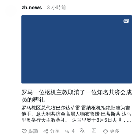
zh.news
3 小時前
罗马一位枢机主教取消了一位知名共济会成
员的葬礼
罗马教区总代牧巴尔达萨雷·雷纳枢机拒绝批准为吉
他手、意大利共济会高层人物布鲁诺·巴蒂斯蒂·达马
里奥举行天主教葬礼。
达马里奥于8月5日去世，享
年88岁。他因与恩尼奥·莫里康内合作而闻名，并在
點讚
分享
4
更多
《荒野大镖客》、《荒野大镖客2：善、恶与丑》