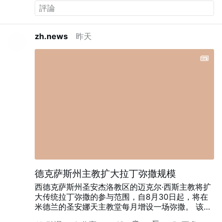
宗教界和國家政府的態度，這是考察真道的智慧
嗎？考察真道的智慧到底是什麽呢？我們如何考察
真道才能迎接到主呢？下面我們一起交通探討。
考
zh.news
昨天
察真道的智慧（一）
有些人認為，考察真道得先看
看宗教界和國家政府的評價，若是宗教界和執政掌
權定罪、逼迫的就不可能是真道，這種説法符合神
的心意、合乎事實嗎？回想兩千年前，
道成肉身
的
主耶穌剛降生就遭到了希律王的追殺。主耶穌正式
作工後，宗教界的祭司長、文士和法利賽人又瘋狂
抵擋、定罪主耶穌，他們處處抓主耶穌的把柄，論
斷、詆毁主耶穌説僭妄的話，還在猶太百姓中散布
謡言，定罪主耶穌的道是异端，最後聯合羅馬政府
把主耶穌釘在了十字架上，這是舉世公認的事實。
若按我們的觀點衡量，認為國家政府和宗教界定罪
的就不是真道，這不是把主耶穌的作工也給定罪了
嗎？很顯然，這不是考察真道的正確路途。
其實，
我們若是認真揣摩尋求，定會從主耶穌受迫害的事
德克萨斯州主教扩大拉丁弥撒规模
實中看到考察真道該具備的智慧。主耶穌早就説
西德克萨斯州圣安杰洛教区的迈克尔·西斯主教将扩
過：「
這世代是一個邪惡的世代。
」（路加福音
大传统拉丁弥撒的参与范围，自8月30日起，将在
11:29）「
光來到世間，世人因自己的行為是惡的，
米德兰的圣安娜天主教堂每月增设一场弥撒。
该教
不愛光倒愛黑暗，定他們的罪就是在此。
」（約翰
区圣召指导主任兼神学生主任瑞安·罗霍神父在
福音3:19）這個世界是撒但掌權，整個人類都活在