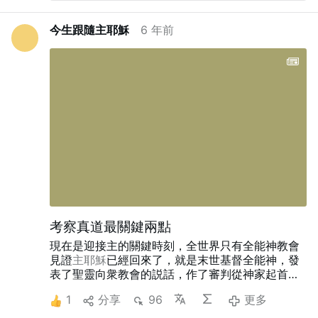
翻倒等破坏行为。
朱尔斯·阿胡安吉努神父将这些袭
击称为“名不副实的亵渎”。尽管已向警方报案、安
今生跟隨主耶穌
6 年前
装了监控摄像头并收集了法医证据，但入室盗窃事
件仍在持续。
该教堂由耶稣会于17世纪建立，是瓜
德罗普岛最古老的天主教堂之一，被列为法国受保
护的历史古迹，也是重要的圣母朝圣地。
人工智能
翻译
考察真道最關鍵兩點
現在是迎接主的關鍵時刻，全世界只有全能神教會
見證
主耶穌
已經回來了，就是末世基督全能神，發
表了聖靈向衆教會的説話，作了審判從神家起首的
工作。可有些人看到中共政府與宗教界牧師長老都
1
分享
96
更多
在定罪全能神教會，就認為這不是真道，也不尋求
考察。我們考察真道不尋求神的心意，而是注重看