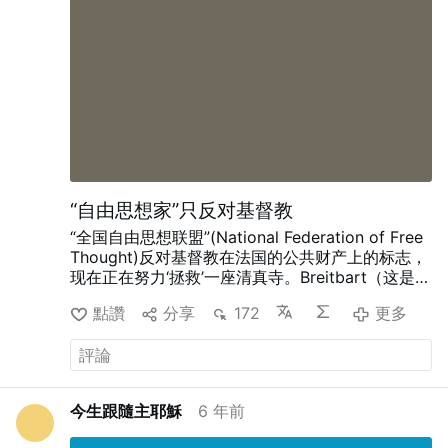
“自由思想家”只反对基督教
“全国自由思想联盟”(National Federation of Free
Thought)反对基督教在法国的公共财产上的标志，
现在正在努力‘拯救’一座清真寺。Breitbart（这是一
个新闻网站，Breitbart是一个新闻网站，主要提供
點讚
分享
172
更多
最新的头条新闻，最热门的新闻和分析资源等。该
网站提供的新闻内容十分广泛，包括电视新闻、体
育新闻、出版新闻、政府大记事以及会议相关的资
讯等。）11月20日)消息称“这是一个奇怪的转折”。
本月早些时候，该组织赢得了一场法律战，将十字
今生跟隨主耶穌
6 年前
架上的若望·保禄二世塑像移除。现在他们支持在巴
黎附近为维护清真寺而战斗的克里奇穆斯林。
在此