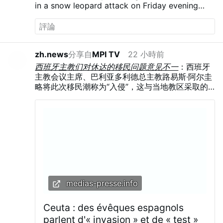
in a snow leopard attack on Friday evening
while returning to a hotel in Altay, Xinjiang,
#China
. The victim was taken to hospital and is
reported to be in stable condition.
Maybe she
tried to pet him...
Follow us -> LiveLeak
zh.news
分享自
MPI TV
22 小時前
(
Telegram – a new era of messaging
西班牙主教们对休达的移民问题意见不一
：西班牙
主教会议主席、巴利亚多利德总主教路易斯·阿尔圭
略将此次移民潮称为“入侵”，这与当地教区采取的
人道主义应对措施形成鲜明对比。 阿尔圭略表示，
这股移民潮是更广泛政治战略的一部分，他认为移
民正被利用于“金钱与权力”的斗争中，并指出“人口
结构是一种武器”。
medias-presse.info
Ceuta : des évêques espagnols
parlent d'« invasion » et de « test »