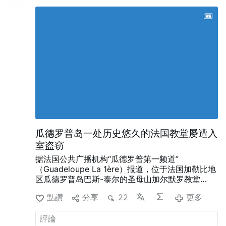
瓜德罗普岛一处历史悠久的法国教堂屡遭入
室盗窃
据法国公共广播机构“瓜德罗普第一频道”
（Guadeloupe La 1ère）报道，位于法国加勒比地
区瓜德罗普岛巴斯-泰尔的圣母山加尔默罗教堂
（Notre-Dame-du-Mont-Carmel）在四个月内遭
點讚
分享
22
更多
遇了约10起入室盗窃事件。
自3月下旬以来，入侵
者多次闯入这座17世纪的教堂，造成彩色玻璃窗被
砸碎、捐款箱被砸坏、十字架受损、教堂内家具被