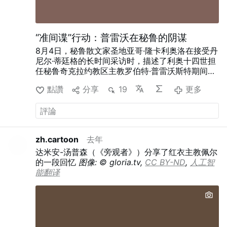
“准间谍”行动：普雷沃在秘鲁的阴谋
8月4日，秘鲁散文家圣地亚哥·隆卡利奥洛在接受丹
尼尔·蒂廷格的长时间采访时，描述了利奥十四世担
任秘鲁奇克拉约教区主教罗伯特·普雷沃斯特期间的
幕后行事方式。
据隆卡格利奥洛所述，普雷沃斯特
點讚
分享
19
更多
默默地建立联盟、分化对手、管控信息，且更倾向
于采取低调的政治行动而非公开对抗。隆卡格利奥
洛对利奥十四世总体上持同情态度。
“作为叙事对
象，他简直是个噩梦。他没有经典台词，没有戏剧
性场面，也没有标志性动作。你问史料来源：‘在那
zh.cartoon
去年
戏剧性且关键的时刻，普雷沃斯特说了什么？’‘我
达米安-汤普森（《旁观者》）分享了红衣主教佩尔
想，什么也没说。’”
从内部削弱天主事业
采访者蒂
的一段回忆
图像: © gloria.tv,
CC BY-ND
,
人工智
廷格将普雷沃斯特形容为“特洛伊木马”：“他深谙对
能翻译
手的底细，不与之公开对抗，而是从内部瓦解其力
量。他始终保持低调；正因如此，他才鲜为人知。”
隆卡利奥洛并未否认这一评价，并以此视角探讨了
普雷沃斯特。
他还解释了普雷沃斯特是如何削弱天
主事业会的：“普雷沃斯特分裂了天主事业会。他向
该组织中几位最有前途的年轻成员提供了重要职