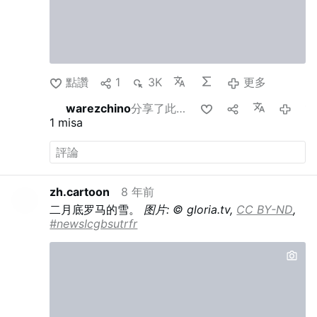
sur X le dimanche 2 août, l’archevêque de
Valladolid a affirmé que « la biopolitique
est au cœur du pouvoir …
點讚
1
3K
更多
warezchino
分享了此內容
11 
1
misa
zh.cartoon
8 年前
二月底罗马的雪。
图片: © gloria.tv,
CC BY-ND
,
#newsIcgbsutrfr