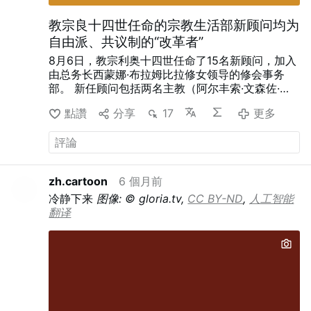
教宗良十四世任命的宗教生活部新顾问均为
自由派、共议制的“改革者”
8月6日，教宗利奥十四世任命了15名新顾问，加入
由总务长西蒙娜·布拉姆比拉修女领导的修会事务
部。 新任顾问包括两名主教（阿尔丰索·文森佐·阿
马兰特和凯文·奥蒂埃诺·姆万达）、五名神父（其中
點讚
分享
17
更多
包括一名修道院院长：伊格纳西·福萨斯、达米安·阿
斯蒂盖塔、 毛里齐奥·贝维拉夸、本杰明·厄尔和弗
拉维安·曼布埃尼），两名修会修士（安托万·卡津杜
和埃米利·图鲁），以及六名修女（基亚拉·洛伦扎
托、玛利亚·尼尔马利尼、玛丽亚·罗萨乌拉·冈萨雷
zh.cartoon
6 個月前
斯·卡萨斯、玛丽·伦博、帕特里夏·穆雷和玛丽亚·多·
冷静下来
图像: © gloria.tv,
CC BY-ND
,
人工智能
迪斯特罗·罗查·桑托斯）。
利奥十四世再次任命了
翻译
自由派、支持主教会议的人物，这四项人事任命便
是明证
。
减少礼仪上的千篇一律，增加创造性
印
度修女玛利亚·尼尔马利尼（A.C.）曾是“关于共议性
的主教会议”（2023年）的成员，她希望进行“礼仪
改革，特别是弥撒礼仪，减少对统一性的强调，而
更多地注重创造性”。
在同一期VaticanNews.va的
采访中，她呼吁“让女性参与教会所有领导层及决策
过程”。
2023年，她为方济各教宗执政十周年撰写