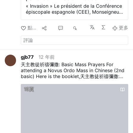
« Invasion » Le président de la Conférence
épiscopale espagnole (CEE), Monseigneur
Luis Argüello , a décrit l’arrivée massive de
migrants à Ceuta comme une « invasion »
點讚
10
6
4K
更多
et un « test », et a averti que « la
démographie est une arme », dans une
déclaration qui rejoint les voix d’autres
évêques espagnols qui dénoncent
l’utilisation des personnes comme
gjb77
12 年前
instrument de pression politique dans la
天主教徒祈禱彌撒: Basic Mass Prayers For
crise que connaît la ville de Ceuta depuis
attending a Novus Ordo Mass in Chinese (2nd
vendredi dernier. Qui est en mesure de dire
basic)
Here is the booklet,天主教徒祈禱彌撒:
combien de dizaines de milliers d’immigrés
Basic Mass Prayers For attending a Novus
ont déjà traversé illégalement la frontière à
Ordo Mass in Chinese (2nd basic edition) . This
15頁
la nage depuis le Maroc en contournant la
edition only has the Chinese Charactures and
digue de Tarajal ? Le compteur évolue à
there pin yin pronunciation for learners of the
toute vitesse même si on tente de nous
Chinese language.
More info at:
rassurer en affirmant que beaucoup
gbelback.tripod.com/…/index.html
seraient retournés au Maroc. Des hordes
errent par milliers dans les rues de la ville.
Biopolitique, démographie et « nouvelle
marche verte » Dans un message diffusé